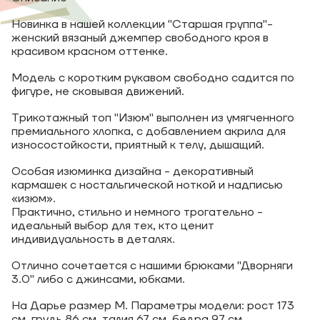
Новинка в нашей коллекции "Старшая группа"-
женский вязаный джемпер свободного кроя в
красивом красном оттенке.
Модель с коротким рукавом свободно садится по
фигуре, не сковывая движений.
Трикотажный топ "Изюм" выполнен из умягченного
премиального хлопка, с добавлением акрила для
износостойкости, приятный к телу, дышащий.
Особая изюминка дизайна - декоративный
кармашек с ностальгической ноткой и надписью
«изюм».
Практично, стильно и немного трогательно -
идеальный выбор для тех, кто ценит
индивидуальность в деталях.
Отлично сочетается с нашими брюками "Дворняги
3.0" либо с джинсами, юбками.
На Дарье размер M. Параметры модели: рост 173
см, грудь 86 см, талия 67 см, бедра 97 см.