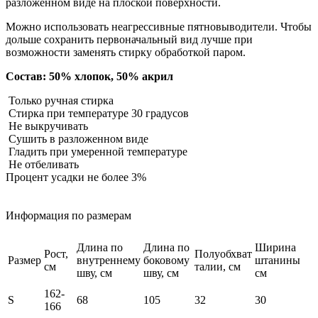
разложенном виде на плоской поверхности.
Можно использовать неагрессивные пятновыводители. Чтобы
дольше сохранить первоначальный вид лучше при
возможности заменять стирку обработкой паром.
Состав: 50% хлопок, 50% акрил
Только ручная стирка
Стирка при температуре 30 градусов
Не выкручивать
Сушить в разложенном виде
Гладить при умеренной температуре
Не отбеливать
Процент усадки не более 3%
Информация по размерам
Длина по
Длина по
Ширина
Рост,
Полуобхват
Размер
внутреннему
боковому
штанины
см
талии, см
шву, см
шву, см
см
162-
S
68
105
32
30
166